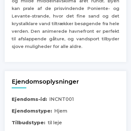
og milde middelhavsklima året rundt. Byen
kan prale af de prisvindende Poniente- og
Levante-strande, hvor det fine sand og det
krystalklare vand tiltrækker besøgende fra hele
verden. Den animerede havnefront er perfekt
til afslappende gåture, og vandsport tilbyder
sjove muligheder for alle aldre.
Ejendomsoplysninger
Ejendoms-id:
INCNT001
Ejendomstype:
Hjem
Tilbudstype:
til leje