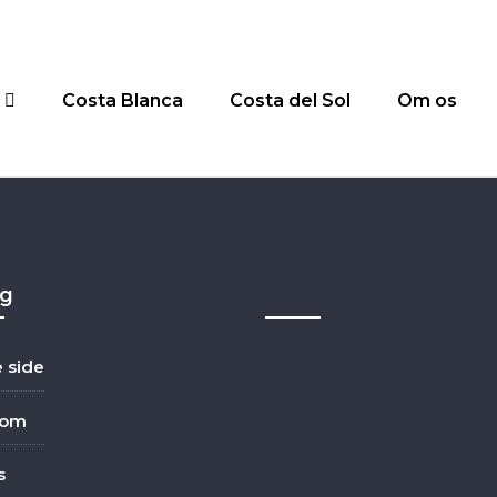
Costa Blanca
Costa del Sol
Om os
ig
e side
dom
s