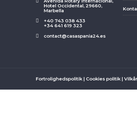
Avenida Rotary Internacional,
Hotel Occidental, 29660,
Konta
Marbella
+40 743 038 433
+34 641 619 323
contact@casaspania24.es
Fortrolighedspolitik
|
Cookies politik
|
Vilkå