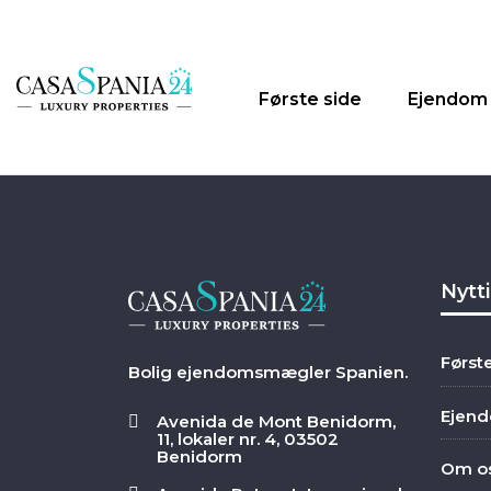
Første side
Ejendom
Nytt
Først
Bolig ejendomsmægler Spanien.
Ejen
Avenida de Mont Benidorm,
11, lokaler nr. 4, 03502
Benidorm
Om o