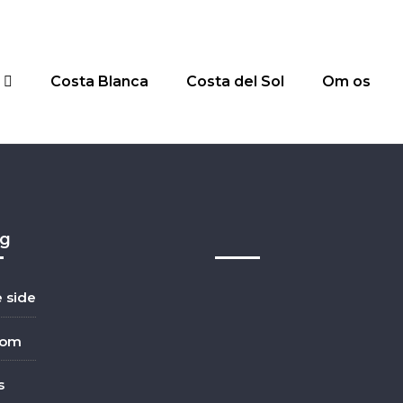
Costa Blanca
Costa del Sol
Om os
ig
e side
dom
s