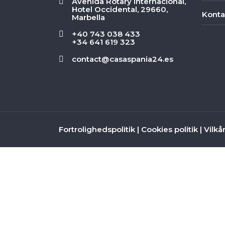
Avenida Rotary Internacional,
Hotel Occidental, 29660,
Konta
Marbella
+40 743 038 433
+34 641 619 323
contact@casaspania24.es
Fortrolighedspolitik
|
Cookies politik
|
Vilkå