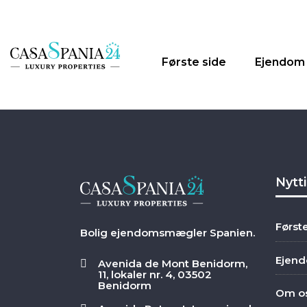
Første side
Ejendom
Nytt
Først
Bolig ejendomsmægler Spanien.
Ejen
Avenida de Mont Benidorm,
11, lokaler nr. 4, 03502
Benidorm
Om o